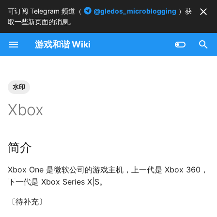
可订阅 Telegram 频道（
@gledos_microblogging
）获
取一些新页面的消息。
正
游戏和谐 Wiki
在
简介
初
始
水印
Xbox 360 追踪内鬼
化
Xbox
Xbox 前期进入大陆的尝试
搜
Xbox One 大陆锁区
索
简介
引
锁区限制部分解除
Xbox One 是微软公司的游戏主机，上一代是 Xbox 360，
擎
下一代是 Xbox Series X|S。
漏洞发现
〔待补充〕
漏洞修复