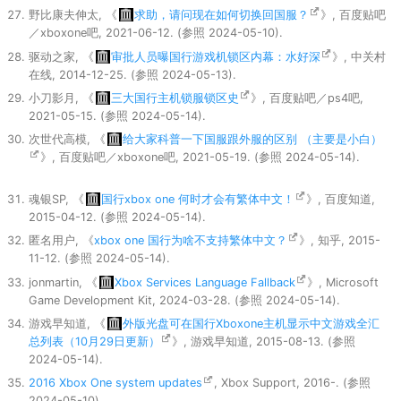
野比康夫伸太, 《
求助，请问现在如何切换回国服？
》, 百度贴吧
／xboxone吧, 2021-06-12. (参照 2024-05-10).
驱动之家, 《
审批人员曝国行游戏机锁区内幕：水好深
》, 中关村
在线, 2014-12-25. (参照 2024-05-13).
小刀影月, 《
三大国行主机锁服锁区史
》, 百度贴吧／ps4吧,
2021-05-15. (参照 2024-05-14).
次世代高模, 《
给大家科普一下国服跟外服的区别 （主要是小白）
》, 百度贴吧／xboxone吧, 2021-05-19. (参照 2024-05-14).
魂银SP, 《
国行xbox one 何时才会有繁体中文！
》, 百度知道,
2015-04-12. (参照 2024-05-14).
匿名用户, 《
xbox one 国行为啥不支持繁体中文？
》, 知乎, 2015-
11-12. (参照 2024-05-14).
jonmartin, 《
Xbox Services Language Fallback
》, Microsoft
Game Development Kit, 2024-03-28. (参照 2024-05-14).
游戏早知道, 《
外版光盘可在国行Xboxone主机显示中文游戏全汇
总列表（10月29日更新）
》, 游戏早知道, 2015-08-13. (参照
2024-05-14).
2016 Xbox One system updates
, Xbox Support, 2016-. (参照
2024-05-10).