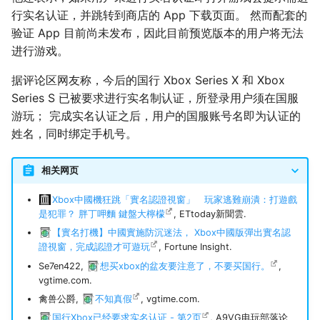
行实名认证，并跳转到商店的 App 下载页面。 然而配套的
验证 App 目前尚未发布，因此目前预览版本的用户将无法
进行游戏。
据评论区网友称，今后的国行 Xbox Series X 和 Xbox
Series S 已被要求进行实名制认证，所登录用户须在国服
游玩； 完成实名认证之后，用户的国服账号名即为认证的
姓名，同时绑定手机号。
相关网页
Xbox中國機狂跳「實名認證視窗」 玩家逃難崩潰：打遊戲
是犯罪？ 胖丁呷麵 鍵盤大檸檬
, ETtoday新聞雲.
【實名打機】中國實施防沉迷法， Xbox中國版彈出實名認
證視窗，完成認證才可遊玩
, Fortune Insight.
Se7en422,
想买xbox的盆友要注意了，不要买国行。
,
vgtime.com.
禽兽公爵,
不知真假
, vgtime.com.
国行Xbox已经要求实名认证 - 第2页
, A9VG电玩部落论