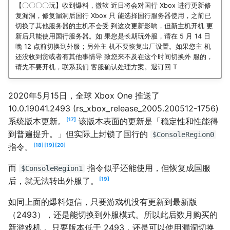
【〇〇〇〇玩】收到爆料，微软 近日将会对国行 Xbox 进行更新修
复漏洞，修复漏洞后国行 Xbox 只 能选择国行服务器使用，之前已
切换了其他服务器的主机不会受 到这次更新影响，但新主机开机 更
新后只能使用国行服务器。如 果您是长期玩外服，请在 5 月 14 日
晚 12 点前切换到外服；另外主 机不要恢复出厂设置。如果您主 机
还没收到货或者有其他事情导 致您来不及在这个时间切换外 服的，
请先不要开机，联系我们 客服确认处理方案。退订回 T
2020年5月15日，全球 Xbox One 推送了
10.0.19041.2493 (rs_xbox_release_2005.200512-1756)
17
系统版本更新。
该版本表面的更新是「稳定性和性能得
到普遍提升。」但实际上封锁了国行的
$ConsoleRegion0
18
19
20
指令。
而
指令似乎还能使用，但恢复成国服
$ConsoleRegion1
19
后，就无法转出外服了。
如同上面的爆料短信，只要游戏机没有更新到最新版
（2493），还是能切换到外服模式。所以此后数月购买的
新游戏机， 只要版本低于 2493，还是可以使用漏洞切换