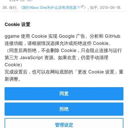
徐行, 《
国行Xbox One为什么没有浏览器？
》, 知乎, 2015-06-18.
(参照 2024-05-14).
《
国行Xbox One为何没有浏览器
》, ZOL问答, 2015-06-18. (参照
Cookie 设置
2024-05-14).
Shadow LAG, lllsondowlll, 《
NTFS USB overrides
》, Xbox
ggame 使用 Cookie 实现 Google 广告、分析和 GitHub
One Research Wiki, 2024-03-26. (参照 2024-05-13).
连接功能，请根据情况选择允许或拒绝这些 Cookie。
吊打小逗比, 《
【吧务组公告】关于国服接入实名认证系统
》, 百
（同意后再拒绝，不会删除 Cookie，只会阻止连接与运行
度贴吧/xboxone, 2020-09-09.
第三方 JavaScript 资源。如果在意，仍需手动清理
《
消息称 Xbox 国行已确定将接入实名认证系统
》, IT之家.
Cookie）
完成设置后，也可以在网站底部的「更改 Cookie 设置」重
2024-05-10T23:55:51
2020-09-19T03:02:57
新调整。
（由于更新时间是手动更新的，所以部分页面内容已更新，但忘记修改新的日期了……）
同意
由 gledos 创作的内容，如果没有另外声明，均为 CC0 许可协议。
拒绝
可以在
爱发电
为此捐赠金钱。
使用了
Material for MkDocs
以及 Github Pages 生成并托管网站。
更改 Cookie 设置
管理设定