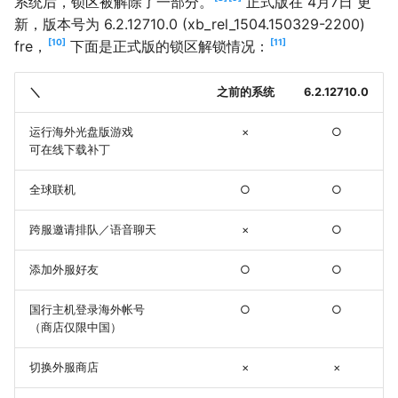
系统后，锁区被解除了一部分。
正式版在 4月7日 更
新，版本号为 6.2.12710.0 (xb_rel_1504.150329-2200)
10
11
fre，
下面是正式版的锁区解锁情况：
＼
之前的系统
6.2.12710.0
运行海外光盘版游戏
×
○
可在线下载补丁
全球联机
○
○
跨服邀请排队／语音聊天
×
○
添加外服好友
○
○
国行主机登录海外帐号
○
○
（商店仅限中国）
切换外服商店
×
×