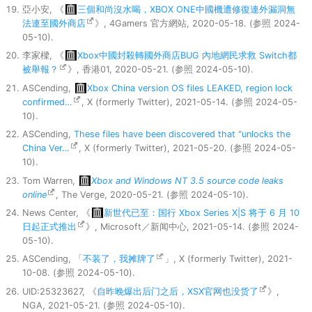
亞小安, 《
三個和尚沒水喝，XBOX ONE中國機遭修復連外漏洞無
法連至國外商店
》, 4Gamers 官方網站, 2020-05-18. (参照 2024-
05-10).
李家樑, 《
Xbox中國封殺轉國外商店BUG 內地網民求救 Switch都
被舉報？
》, 香港01, 2020-05-21. (参照 2024-05-10).
ASCending,
Xbox China version OS files LEAKED, region lock
confirmed…
, X (formerly Twitter), 2021-05-14. (参照 2024-05-
10).
ASCending,
These files have been discovered that "unlocks the
China Ver…
, X (formerly Twitter), 2021-05-20. (参照 2024-05-
10).
Tom Warren,
Xbox and Windows NT 3.5 source code leaks
online
, The Verge, 2020-05-21. (参照 2024-05-10).
News Center, 《
新世代已至：国行 Xbox Series X|S 将于 6 月 10
日起正式推出
》, Microsoft／新闻中心, 2021-05-14. (参照 2024-
05-10).
ASCending, 「
不装了，我摊牌了
」, X (formerly Twitter), 2021-
10-08. (参照 2024-05-10).
UID:25323627, 《
自昨晚爆出后门之后，XSX官网也没货了
》,
NGA, 2021-05-21. (参照 2024-05-10).