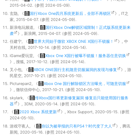
2015-04-02. (参照 2024-05-09).
玄隐, 《
国行Xbox One四月系统更新后，全部不再锁区
》, IT之
家, 2015-04-07. (参照 2024-05-09).
新浪电玩频道, 《
国行Xbox One解锁区域限制！正式版系统更新来
袭
》, 新浪网, 2015-04-07. (参照 2024-05-09).
任建宁, 《
世界大同始于微软 XBOX ONE X国行不锁服！
》, 中
关村在线, 2017-10-14. (参照 2024-05-14).
iGame爱玩堂, 《
Xbox One X国行被曝不锁服！服务器任意切换
》, 搜狐, 2017-10-12. (参照 2024-05-14).
叉小包, 《
XBOX ONE国行主机随意切服漏洞的发现与修复
》, 游
民星空, 2017-10-21. (参照 2024-05-10).
Picturepan2, 《
Xbox One 国行解除锁区方法曝光，可随意切服
》, 微软信仰中心, 2017-10-21. (参照 2024-05-10).
skylark, 《
传Xbox国行将更新修复漏洞 修复后只能使用国行服务
器
》, 3DM, 2020-05-14. (参照 2024-05-10).
《
2020 Xbox 系统更新
》, Xbox Support, 2020-05-15. (参照
2024-05-10).
游戏守夜人, 《
你以为被举报的只有PS4？时代变了大人
》, 腾讯
新闻, 2020-05-16. (参照 2024-05-10).