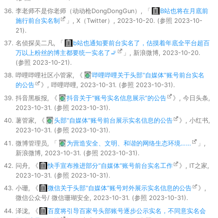
李老师不是你老师（动动枪DongDongGun）, 「
B站也将在月底前
施行前台实名制
」, X（Twitter）, 2023-10-20. (参照 2023-10-
21).
名侦探吴二凡, 「
b站也通知要前台实名了，估摸着年底全平台超百
万以上粉丝的博主都要统一实名了🚬
」, 新浪微博, 2023-10-20.
(参照 2023-10-21).
哔哩哔哩社区小管家, 《
哔哩哔哩关于头部“自媒体”账号前台实名
的公告
》, 哔哩哔哩, 2023-10-31. (参照 2023-10-31).
抖音黑板报, 《
抖音关于“账号实名信息展示”的公告
》, 今日头条,
2023-10-31. (参照 2023-10-31).
薯管家, 《
头部“自媒体”账号前台展示实名信息的公告
》, 小红书,
2023-10-31. (参照 2023-10-31).
微博管理员, 「
为营造安全、文明、和谐的网络生态环境……
」,
新浪微博, 2023-10-31. (参照 2023-10-31).
问舟, 《
快手宣布推进部分“自媒体”账号前台实名工作
》, IT之家,
2023-10-31. (参照 2023-10-31).
小珊, 《
微信关于头部“自媒体”账号对外展示实名信息的公告
》,
微信公众号/ 微信珊瑚安全, 2023-10-31. (参照 2023-10-31).
泽泷, 《
百度将引导百家号头部账号逐步公示实名，不同意实名会