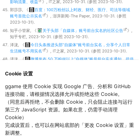
影响流量、收益
》, IT之家, 2023-10-31. (参照 2023-10-31).
郭莎莎, 《
百度：100万粉丝以上时政、财经、医疗、司法等领域
账号首批公示实名
》, 澎湃新闻-The Paper, 2023-10-31. (参照
2023-10-31).
知乎小管家, 《
关于头部「自媒体」账号前台实名的社区公告
》,
知乎专栏, 2023-10-31. (参照 2023-10-31).
泽泷, 《
今日头条推进头部“自媒体”账号前台实名，分享个人日常
生活账号不用实名
》, IT之家, 2023-10-31. (参照 2023-10-31).
泽泷, 《
微博发布 50 万粉丝以上“自媒体”账号前台实名通知，提供
更多流量和变现支持
》, IT之家, 2023-12-22. (参照 2023-12-24).
Cookie 设置
科技数码秀, 「
50万粉丝以上的也躲不过了，全网各个平台都开始
ggame 使用 Cookie 实现 Google 广告、分析和 GitHub
要求自媒体填写实名信息……
」, 新浪微博, 2023-12-22. (参照
2023-12-24).
连接功能，请根据情况选择允许或拒绝这些 Cookie。
泽泷, 《
B站通知 50 万粉丝以上 UP 主前台实名：可选择不外显，
（同意后再拒绝，不会删除 Cookie，只会阻止连接与运行
将影响流量、收益
》, IT之家, 2023-12-26. (参照 2023-12-27).
第三方 JavaScript 资源。如果在意，仍需手动清理
Cookie）
完成设置后，也可以在网站底部的「更改 Cookie 设置」重
2023-12-27T14:54:18
2022-10-19T12:18:33
新调整。