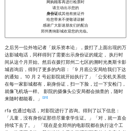
网购顾客再进行检票时
请主动出示您的
身份证
或其他有效证件
给您带来不便敬请谅解
感谢广大影迷朋友们的配合
郑州奥纳影城欢迎您的光临。
之后另一位外地记者「娱乐资本论」，拨打了上面出现的万
达影城电话，同样得到了需要出示身份证的规定， 执行时
间从这个月开始。然后在拨打郑州二七区的溯时光奥斯卡影
城咨询后，得到了更多的内容：「9 月底公安局给我们下达
的通知， 10 月 2 号起影院就开始执行了」「公安机关系统
在每一家影城都有，刷身份证，扫一下脸，过一下安检门，
就像飞机场一样。 影院的摄像头公安局都会抽查的，随时
21
来随时都能看。」
rfa 也通过电话，对影院进行了咨询。得到了以下信息：
「儿童，没有身份证那些尽量拿学生证。」「对，就一直会
持续下去了。」 「现在是全郑州的电影院都在执行这个工