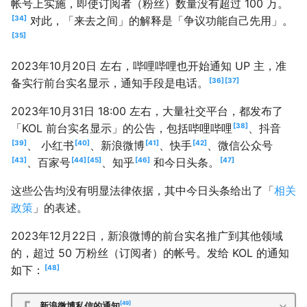
帐号上实施，即使订阅者（粉丝）数量没有超过 100 万。
34
对此，「来去之间」的解释是「争议功能自己先用」。
35
2023年10月20日 左右，哔哩哔哩也开始通知 UP 主，准
36
37
备实行前台实名显示，通知手段是电话。
2023年10月31日 18:00 左右，大量社交平台，都发布了
38
「KOL 前台实名显示」的公告，包括哔哩哔哩
、抖音
39
40
41
42
、 小红书
、新浪微博
、快手
、微信公众号
43
44
45
46
47
、百家号
、知乎
和今日头条。
这些公告均没有明显法律依据，其中今日头条给出了「
相关
政策
」的表述。
2023年12月22日，新浪微博的前台实名推广到其他领域
的，超过 50 万粉丝（订阅者）的帐号。发给 KOL 的通知
48
如下：
49
新浪微博私信的通知