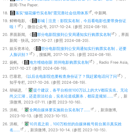
新闻-The Paper.
落实“烟花爆竹实名制”需完善社会信用体系
, 中新网.
鲜蜂电影, 《
影城 | 注意：影院实名制，今后看电影也要带身份证
啦！
》, 微信公众号, 2017-10-24. (参照 2024-08-19).
界面新闻, 《
部分电影院接到公安局通知实行购票实名制
》, 界面
新闻 · 快讯, 2017-10-27. (参照 2024-08-20).
娱乐资本论, 《
部分电影院接到公安局通知实行购票实名制，还要
人脸识别？
》, 搜狐网, 2017-10-25. (参照 2024-08-19).
扬帆, 《
地方维稳创新 郑州电影购票实名制
》, Radio Free Asia,
2017-10-27. (参照 2024-08-19).
巴塞君, 《
以后去电影院也要检查身份证了？我赶紧电话问了问
》,
知乎专栏, 2017-10-26. (参照 2024-08-19).
胡锡进, 「
提个建议，各平台粉丝100万以上的大V都应实名。无论
尚义江湖，还是崇法社会，实名论道或厮杀，都应是规矩……
」, 新
浪微博, 2023-07-11. (参照 2023-10-16).
洪榕, 「
全网自媒体要实施前台实名制了……
」, 新浪微博,
2023-10-13. (参照 2023-10-15).
洪榕, 「
10月底之前，100万粉丝的自媒体账号前台展示真实姓
名……
」, 新浪微博, 2023-10-14. (参照 2023-10-15).