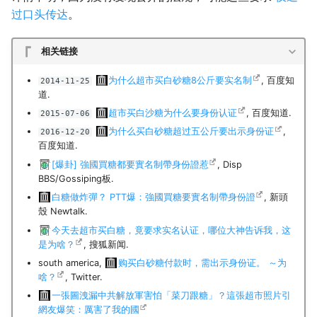
过口头传达
。
相关链接
为什么超市买白砂糖8公斤要实名制
, 百度知
2014-11-25
道.
超市买白沙糖为什么要身份认证
, 百度知道.
2015-07-06
为什么买白砂糖超过五公斤要出示身份证
,
2016-12-20
百度知道.
[爆卦] 強國買糖都要實名制帶身份證惹
, Disp
BBS/Gossiping板.
白糖做炸彈？ PTT爆：強國買糖要實名制帶身份證
, 新頭
殼 Newtalk.
今天去超市买白糖，竟要求实名认证，哪位大神告诉我，这
是为啥？
, 搜狐新闻.
south america,
购买白砂糖付款时，需出示身份证。 ～为
啥？
, Twitter.
一張圖洩漏中共解放軍害怕「菜刀跟糖」？這張超市照片引
網友爆笑：厲害了我的國