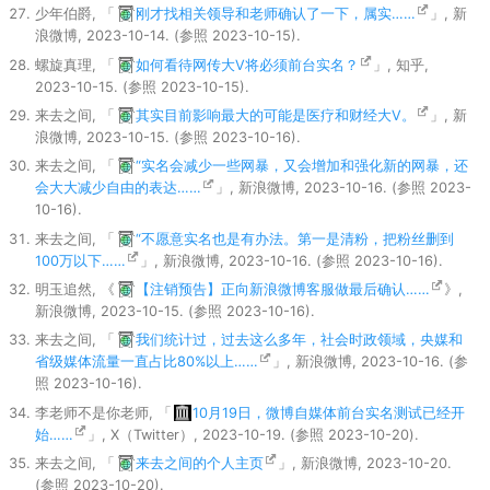
少年伯爵, 「
刚才找相关领导和老师确认了一下，属实……
」, 新
浪微博, 2023-10-14. (参照 2023-10-15).
螺旋真理, 「
如何看待网传大V将必须前台实名？
」, 知乎,
2023-10-15. (参照 2023-10-15).
来去之间, 「
其实目前影响最大的可能是医疗和财经大V。
」, 新
浪微博, 2023-10-15. (参照 2023-10-16).
来去之间, 「
“实名会减少一些网暴，又会增加和强化新的网暴，还
会大大减少自由的表达……
」, 新浪微博, 2023-10-16. (参照 2023-
10-16).
来去之间, 「
“不愿意实名也是有办法。第一是清粉，把粉丝删到
100万以下……
」, 新浪微博, 2023-10-16. (参照 2023-10-16).
明玉追然, 《
【注销预告】正向新浪微博客服做最后确认……
》,
新浪微博, 2023-10-15. (参照 2023-10-16).
来去之间, 「
我们统计过，过去这么多年，社会时政领域，央媒和
省级媒体流量一直占比80%以上……
」, 新浪微博, 2023-10-16. (参
照 2023-10-16).
李老师不是你老师, 「
10月19日，微博自媒体前台实名测试已经开
始……
」, X（Twitter）, 2023-10-19. (参照 2023-10-20).
来去之间, 「
来去之间的个人主页
」, 新浪微博, 2023-10-20.
(参照 2023-10-20).