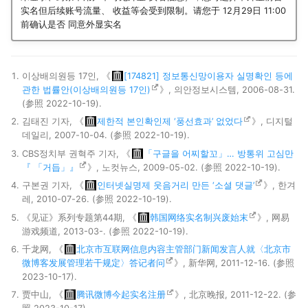
实名但后续账号流量、 收益等会受到限制。请您于 12月29日 11:00
前确认是否 同意外显实名
이상배의원등 17인, 《
[174821] 정보통신망이용자 실명확인 등에
관한 법률안(이상배의원등 17인)
》, 의안정보시스템, 2006-08-31.
(参照 2022-10-19).
김태진 기자, 《
제한적 본인확인제 ‘풍선효과’ 없었다
》, 디지털
데일리, 2007-10-04. (参照 2022-10-19).
CBS정치부 권혁주 기자, 《
「구글을 어찌할꼬」… 방통위 고심만
『 「거듭」』
》, 노컷뉴스, 2009-05-02. (参照 2022-10-19).
구본권 기자, 《
인터넷실명제 웃음거리 만든 ‘소셜 댓글’
》, 한겨
레, 2010-07-26. (参照 2022-10-19).
《见证》系列专题第44期, 《
韩国网络实名制兴废始末
》, 网易
游戏频道, 2013-03-. (参照 2022-10-19).
千龙网, 《
北京市互联网信息内容主管部门新闻发言人就〈北京市
微博客发展管理若干规定〉答记者问
》, 新华网, 2011-12-16. (参照
2023-10-17).
贾中山, 《
腾讯微博今起实名注册
》, 北京晚报, 2011-12-22. (参