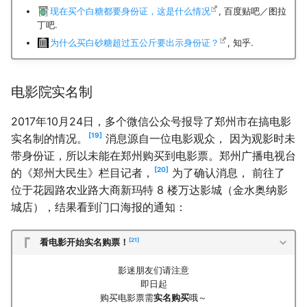
现在买个白糖都要身份证，这是什么情况
, 百度贴吧／图拉
丁吧.
为什么买白砂糖超过五公斤要出示身份证？
, 知乎.
电影院实名制
2017年10月24日，多个微信公众号报导了郑州市在搞电影
19
实名制的情况。
消息源自一位电影观众， 因为观影时未
带身份证，所以未能在郑州购买到电影票。郑州广播电视台
20
的《郑州大民生》栏目记者，
为了确认消息， 前往了
位于花园路农业路大商新玛特 8 楼万达影城（金水奥纳影
城店），结果看到门口海报的通知：
21
看电影开始实名购票！
影迷朋友们请注意
即日起
购买电影票需
实名购买
哦～