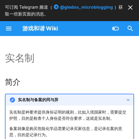
可订阅 Telegram 频道（
@gledos_microblogging
）获
取一些新页面的消息。
键
游戏和谐 Wiki
入
简介
以
开
实名制
韩国的实名制
始
大陆的实名制
搜
简介
网络帐号实名制
索
实名制与备案的同与异
烟花实名制
实名制是种要求提供身份证明的规则，比如入境国家时，需要提交
白糖实名制
护照，目的是检查个人身份是否符合要求，这就是实名制。
备案就像是购买危险化学品需要记录买家信息，是记录在案的意
电影院实名制
思，目的是记录行为。