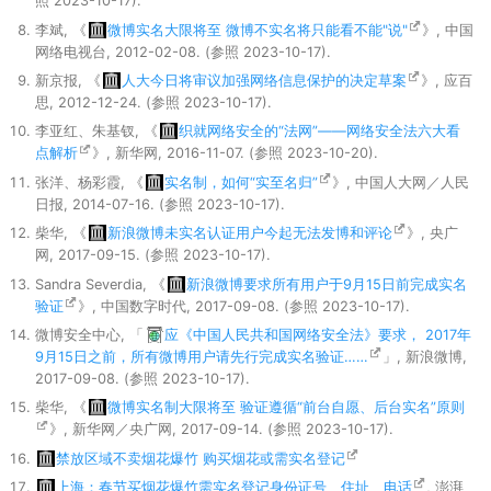
照 2023-10-17).
李斌, 《
微博实名大限将至 微博不实名将只能看不能"说"
》, 中国
网络电视台, 2012-02-08. (参照 2023-10-17).
新京报, 《
人大今日将审议加强网络信息保护的决定草案
》, 应百
思, 2012-12-24. (参照 2023-10-17).
李亚红、朱基钗, 《
织就网络安全的“法网”——网络安全法六大看
点解析
》, 新华网, 2016-11-07. (参照 2023-10-20).
张洋、杨彩霞, 《
实名制，如何“实至名归”
》, 中国人大网／人民
日报, 2014-07-16. (参照 2023-10-17).
柴华, 《
新浪微博未实名认证用户今起无法发博和评论
》, 央广
网, 2017-09-15. (参照 2023-10-17).
Sandra Severdia, 《
新浪微博要求所有用户于9月15日前完成实名
验证
》, 中国数字时代, 2017-09-08. (参照 2023-10-17).
微博安全中心, 「
应《中国人民共和国网络安全法》要求， 2017年
9月15日之前，所有微博用户请先行完成实名验证……
」, 新浪微博,
2017-09-08. (参照 2023-10-17).
柴华, 《
微博实名制大限将至 验证遵循“前台自愿、后台实名”原则
》, 新华网／央广网, 2017-09-14. (参照 2023-10-17).
禁放区域不卖烟花爆竹 购买烟花或需实名登记
上海：春节买烟花爆竹需实名登记身份证号、住址、电话
, 澎湃