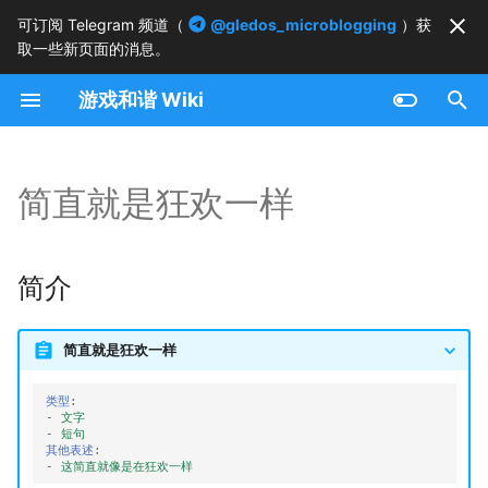
可订阅 Telegram 频道（
@gledos_microblogging
）获
取一些新页面的消息。
正
游戏和谐 Wiki
在
简介
初
始
简直就是狂欢一样
历史
化
搜
简介
索
引
简直就是狂欢一样
擎
类型
:
-
文字
-
短句
其他表述
:
-
这简直就像是在狂欢一样