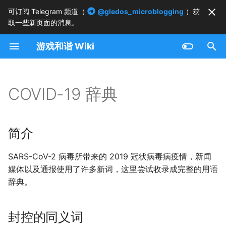
可订阅 Telegram 频道（
@gledos_microblogging
）获
取一些新页面的消息。
正
游戏和谐 Wiki
在
简介
初
始
COVID-19 辞典
封控的同义词
化
「非必要」系列
搜
简介
对偶
索
SARS-CoV-2 病毒所带来的 2019 冠状病毒病疫情，新闻
引
应〇尽〇
媒体以及通报使用了许多新词，这里尝试收录成完整的用语
擎
辞典。
参考资料
封控的同义词
其他的新语