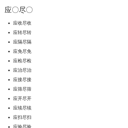
应〇尽〇
应收尽收
应转尽转
应隔尽隔
应免尽免
应检尽检
应治尽治
应接尽接
应筛尽筛
应开尽开
应续尽续
应扫尽扫
应验尽验