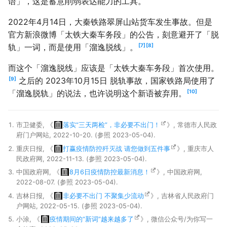
语」，这是蓄意削弱表达能力的工具。
2022年4月14日，大秦铁路翠屏山站货车发生事故。但是
官方新浪微博「太铁大秦车务段」的公告，刻意避开了「脱
7
8
轨」一词，而是使用「溜逸脱线」。
而这个「溜逸脱线」应该是「太铁大秦车务段」首次使用。
9
之后的 2023年10月15日 脱轨事故，国家铁路局使用了
10
「溜逸脱轨」的说法，也许说明这个新语被弃用。
市卫健委, 《
落实“三天两检”，非必要不出门！
》, 常德市人民政
府门户网站, 2022-10-20. (参照 2023-05-04).
重庆日报, 《
打赢疫情防控歼灭战 请您做到五件事
》, 重庆市人
民政府网, 2022-11-13. (参照 2023-05-04).
中国政府网, 《
8月6日疫情防控最新消息！
》, 中国政府网,
2022-08-07. (参照 2023-05-04).
吉林日报, 《
非必要不出门 不聚集少流动
》, 吉林省人民政府门
户网站, 2022-05-15. (参照 2023-05-04).
小涂, 《
疫情期间的“新词”越来越多了
》, 微信公众号/为你写一