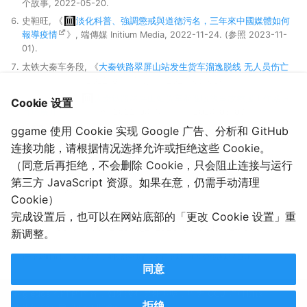
个故事, 2022-05-20.
史靼旺, 《
淡化科普、強調懲戒與道德污名，三年來中國媒體如何
報導疫情
》, 端傳媒 Initium Media, 2022-11-24. (参照 2023-11-
01).
太铁大秦车务段, 《
大秦铁路翠屏山站发生货车溜逸脱线 无人员伤亡
》, 新浪微博, 2022-04-14. (参照 2024-05-03).
中国新闻网, 《
大秦铁路翠屏山站货车溜逸脱线事故救援工作紧张
Cookie 设置
有序展开
》, 中新网, 2022-04-14. (参照 2024-05-03).
ggame 使用 Cookie 实现 Google 广告、分析和 GitHub
「
溜逸脱线
」, Google Search, 2024-05-03. (参照 2024-05-
03).
连接功能，请根据情况选择允许或拒绝这些 Cookie。
国家铁路局, 《
国家铁路局就“10·15”北黑线旅客列车脱轨事故约谈
（同意后再拒绝，不会删除 Cookie，只会阻止连接与运行
中铁二十三局和黑河市人民政府
》, 国家铁路局, 2023-10-31. (参照
第三方 JavaScript 资源。如果在意，仍需手动清理
2024-05-03).
Cookie）
完成设置后，也可以在网站底部的「更改 Cookie 设置」重
2024-05-04T00:12:25
2023-05-04T17:24:04
新调整。
（由于更新时间是手动更新的，所以部分页面内容已更新，但忘记修改新的日期了……）
同意
由 gledos 创作的内容，如果没有另外声明，均为 CC0 许可协议。
拒绝