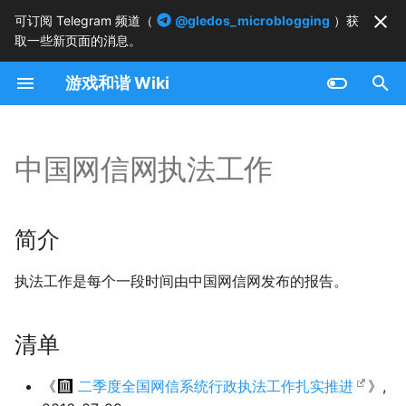
可订阅 Telegram 频道（
@gledos_microblogging
）获
取一些新页面的消息。
正
游戏和谐 Wiki
在
简介
初
始
中国网信网执法工作
清单
化
搜
简介
索
执法工作是每个一段时间由中国网信网发布的报告。
引
擎
清单
《
二季度全国网信系统行政执法工作扎实推进
》,