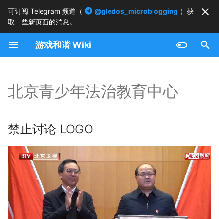
可订阅 Telegram 频道（
@gledos_microblogging
）获
取一些新页面的消息。
正
游戏和谐 Wiki
在
禁止讨论 LOGO
初
始
北京青少年法治教育中心
化
搜
禁止讨论 LOGO
索
引
擎