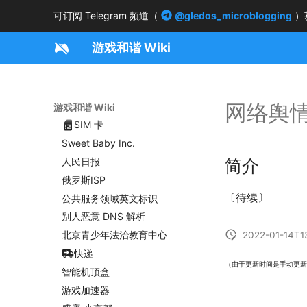
Safe Browsing
可订阅 Telegram 频道（
@gledos_microblogging
）
苏州中学食堂
游戏和谐 Wiki
VCB-Studio
jsDelivr
lxk0301-jd_scripts
网络舆
枫叶香蕉
游戏和谐 Wiki
SIM 卡
Sweet Baby Inc.
简介
人民日报
俄罗斯ISP
〔待续〕
公共服务领域英文标识
别人恶意 DNS 解析
北京青少年法治教育中心
2022-01-14T1
快递
（由于更新时间是手动更新
智能机顶盒
游戏加速器