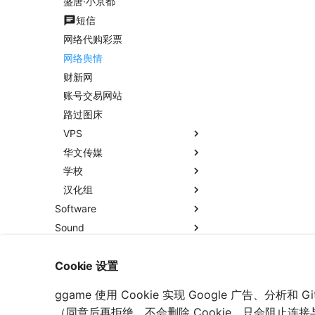
盛唐·小京都
短信
网络代购彩票
网络舆情
财新网
账号交易网站
路过图床
VPS
华文传媒
学校
汉化组
Software
Sound
Technology
Text
Cookie 设置
Theme
ggame 使用 Cookie 实现 Google 广告、分析
Unclear
（同意后再拒绝，不会删除 Cookie，只会阻止连接与运