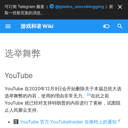
可订阅 Telegram 频道（
@gledos_microblogging
）获
取一些新页面的消息。
正
游戏和谐 Wiki
在
YouTube
初
始
选举舞弊
化
搜
YouTube
索
YouTube 在2020年12月9日会开始删除关于本届总统大选
引
1
选举舞弊的内容，使用的理由非常无力。
在此之前
擎
YouTube 就已经对支持特朗普的内容进行了黄标，试图阻
止人民聚众支持。
YouTube 官方:YouTubeInsider 在推特上的通知