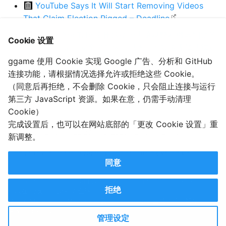
YouTube Says It Will Start Removing Videos
That Claim Election Rigged – Deadline
"今天起YouTube要刪除指控大選舞弊和機器翻票的
Cookie 设置
視頻。理由是「安全港期限」已過。不知道哪條法律規
定的「安全港期」，這種行為可以容忍，人民起義為什
ggame 使用 Cookie 实现 Google 广告、分析和 GitHub
麼不行？… " - twitter
连接功能，请根据情况选择允许或拒绝这些 Cookie。
（同意后再拒绝，不会删除 Cookie，只会阻止连接与运行
第三方 JavaScript 资源。如果在意，仍需手动清理
Supporting the 2020 U.S. election
Cookie）
完成设置后，也可以在网站底部的「更改 Cookie 设置」重
2020-12-10T14:22:23
2020-12-10T11:21:46
新调整。
（由于更新时间是手动更新的，所以部分页面内容已更新，但忘记修改新的日期了……）
同意
由 gledos 创作的内容，如果没有另外声明，均为 CC0 许可协议。
拒绝
可以在
爱发电
为此捐赠金钱。
使用了
Material for MkDocs
以及 Github Pages 生成并托管网站。
更改 Cookie 设置
管理设定