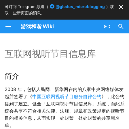
可订阅 Telegram 频道（
@gledos_microblogging
）获
取一些新页面的消息。
正
游戏和谐 Wiki
在
简介
初
始
互联网视听节目信息库
化
搜
简介
索
2008 年，包括人民网、新华网在内的八家中央网络媒体发
引
起并签署了《
中国互联网视听节目服务自律公约
》，此公约
擎
提到了建立、健全「互联网视听节目信息库」系统，而此系
统会共享不符合相关法律、法规、规章和政策规定的视听节
目的相关信息，从而实现一处封禁，处处封禁的共享黑名
单。