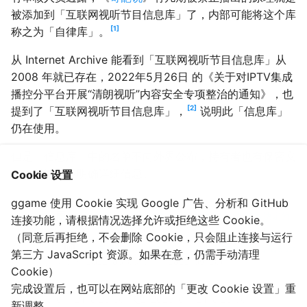
被添加到「互联网视听节目信息库」了，内部可能将这个库
1
称之为「自律库」。
从 Internet Archive 能看到「互联网视听节目信息库」从
2008 年就已存在，2022年5月26日 的《关于对IPTV集成
播控分平台开展“清朗视听”内容安全专项整治的通知》，也
2
提到了「互联网视听节目信息库」，
说明此「信息库」
仍在使用。
但是「信息库」中的名单不向外界公布，持有者也有保密义
务，所以尚不明确详细信息。
Cookie 设置
ggame 使用 Cookie 实现 Google 广告、分析和 GitHub
大饼, 《
对话视频网站审片员，看一部网剧的命运是如何被决定的
连接功能，请根据情况选择允许或拒绝这些 Cookie。
》, 微信公众号/网视互联, 2016-01-21. (参照 2022-09-20).
（同意后再拒绝，不会删除 Cookie，只会阻止连接与运行
侯亚丽, 《
独家|总局网络司:开展IPTV“清朗视听”内容安全专项整治
第三方 JavaScript 资源。如果在意，仍需手动清理
》, 流媒体网, 2022-06-08. (参照 2022-09-20).
Cookie）
完成设置后，也可以在网站底部的「更改 Cookie 设置」重
2023-01-12T18:23:50
2023-01-12T18:23:50
新调整。