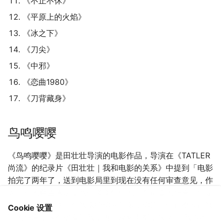
《不止不休》
《平原上的火焰》
《冰之下》
《刀尖》
《中邪》
《恋曲1980》
《刀背藏身》
鸟鸣嘤嘤
《鸟鸣嘤嘤》是田壮壮导演的电影作品，导演在《TATLER
尚流》的纪录片《田壮壮｜我和电影的关系》中提到「电影
拍完了两年了，送到电影局里到现在没有任何审查意见，作
为同行的尊重来讲，我能接受任何的一个审查的结果。但是
我确实不能接受一个我送给你两年多，你连一句话都没跟我
Cookie 设置
说的结果，这个确实让我，再一次对电影，失望。 我也不