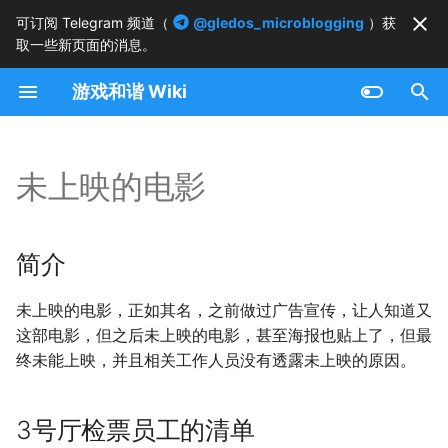
可订阅 Telegram 频道（
@gledos_microblogging
）获
取一些新页面的消息。
正
游戏和谐 Wiki
在
简介
初
始
未上映的电影
3号厅检票员工的清单
化
鸟鸣嘤嘤
搜
简介
索
未上映的电影，正如其名，之前做过广告宣传，让人知道又
引
这部电影，但之后未上映的电影，甚至海报也贴上了，但最
擎
终未能上映，并且相关工作人员没有透露未上映的原因。
3号厅检票员工的清单