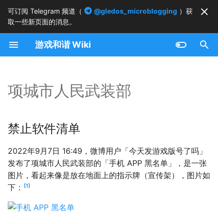
可订阅 Telegram 频道（
@gledos_microblogging
）获
取一些新页面的消息。
正
游戏和谐 Wiki
在
禁止软件清单
初
始
项城市人民武装部
化
搜
禁止软件清单
索
2022年9月7日 16:49，微博用户「今天发游戏版号了吗」
引
发布了项城市人民武装部的「手机 APP 黑名单」，是一张
擎
图片，看起来像是放在地面上的指示牌（宣传架），图片如
1
下：