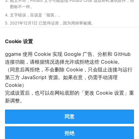
图文不符，Potato 文字可能是指 Potato Chat 这款即时通讯软件，但
图标不一样。
文字错误，应该是「领英」。
2021年12月1日 已暂停运营，因为周焯華被捕。
山东武警, 《
一图读懂，手机检查“十查”法！抓紧收藏
》, 爱讯头
条, 2022-03-15. (参照 2022-09-08).
Cookie 设置
胡八一, 《
在部队军人如何使用手机？手机如何管理？
》, 知乎专
栏, 2022-01-23. (参照 2022-09-08).
ggame 使用 Cookie 实现 Google 广告、分析和 GitHub
军戎八一, 《
军人手机严查10项内容！附APP黑名单
》, 腾讯新
连接功能，请根据情况选择允许或拒绝这些 Cookie。
闻, 2022-03-15. (参照 2022-0-08).
（同意后再拒绝，不会删除 Cookie，只会阻止连接与运行
睿哈哈, 《
部队有哪些查手机的骚操作！？
》, 知乎专栏, 2022-
第三方 JavaScript 资源。如果在意，仍需手动清理
08-24. (参照 2022-09-08).
Cookie）
完成设置后，也可以在网站底部的「更改 Cookie 设置」重
2022-09-08T12:18:35
2022-09-08T12:18:35
新调整。
（由于更新时间是手动更新的，所以部分页面内容已更新，但忘记修改新的日期了……）
同意
由 gledos 创作的内容，如果没有另外声明，均为 CC0 许可协议。
拒绝
可以在
爱发电
为此捐赠金钱。