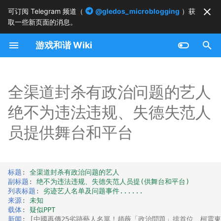
可订阅 Telegram 频道（
@gledos_microblogging
）获
取一些新页面的消息。
正
游戏和谐 Wiki
在
列表
初
始
全渠道封杀有政治问题的艺人
相关内容
化
绝不为违法违规、失德失范人
搜
员提供舞台和平台
索
引
标题
:
全渠道封杀有政治问题的艺人
擎
副标题
:
绝不为违法违规、失德失范人员提(供舞台和平台)
列表标题
:
劣迹艺人名单及问题事件......
来源
:
未知
载体
:
疑似PPT
新闻
:
[
中國再傳25劣跡藝人名單！趙薇「政治問題」排首位
柯震東