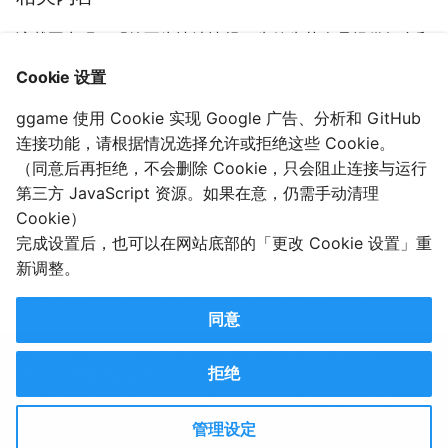
该截图出现了「绝不为违法违规、失德失范人员提供舞台和
平台」的字样，该标题出现在《文旅部：决不为违法违规、
Cookie 设置
失德失范人员提供舞台和平台》这样的新闻中，该新闻提到
了一个名为《
文化和旅游部办公厅关于进一步加强文艺工作
ggame 使用 Cookie 实现 Google 广告、分析和 GitHub
者教育管理和道德建设的通知
》的通知。
连接功能，请根据情况选择允许或拒绝这些 Cookie。
（同意后再拒绝，不会删除 Cookie，只会阻止连接与运行
关于加强有关广播电视节目、影视剧和网络视听节目制
第三方 JavaScript 资源。如果在意，仍需手动清理
作传播管理的通知
Cookie）
完成设置后，也可以在网站底部的「更改 Cookie 设置」重
2022-06-27T07:55:39
2021-10-04T21:18:27
新调整。
（由于更新时间是手动更新的，所以部分页面内容已更新，但忘记修改新的日期了……）
同意
由 gledos 创作的内容，如果没有另外声明，均为 CC0 许可协议。
拒绝
可以在
爱发电
为此捐赠金钱。
使用了
Material for MkDocs
以及 Github Pages 生成并托管网站。
更改 Cookie 设置
管理设定