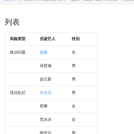
列表
风险类型
劣迹艺人
性别
政治问题
赵薇
女
张哲瀚
男
赵立新
男
违法乱纪
吴亦凡
男
郑爽
女
范冰冰
女
陈羽凡
男