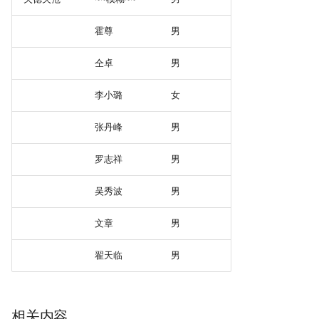
霍尊
男
仝卓
男
李小璐
女
张丹峰
男
罗志祥
男
吴秀波
男
文章
男
翟天临
男
相关内容