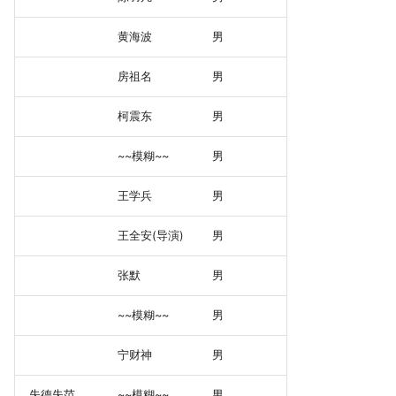
黄海波
男
房祖名
男
柯震东
男
~~模糊~~
男
王学兵
男
王全安(导演)
男
张默
男
~~模糊~~
男
宁财神
男
失德失范
~~模糊~~
男