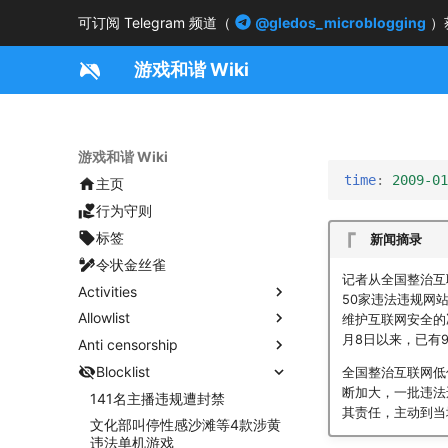
可订阅 Telegram 频道（
@gledos_microblogging
）
游戏和谐 Wiki
游戏和谐 Wiki
time
:
2009-01
主页
行为守则
标签
新闻摘录
令状金丝雀
记者从全国整治互联
Activities
50家违法违规网
Allowlist
维护互联网安全的
月8日以来，已有
Anti censorship
Blocklist
全国整治互联网低
断加大，一批违法
141名主播违规遭封禁
其责任，主动到当
文化部叫停性感沙滩等4款涉黄
违法单机游戏