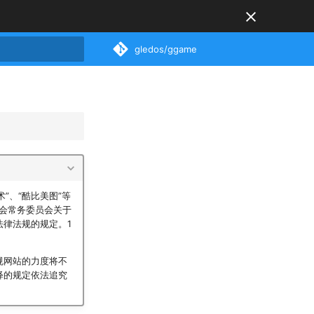
gledos/ggame
搜索引擎
”、“酷比美图”等
大会常务委员会关于
法律法规的规定。1
规网站的力度将不
释的规定依法追究