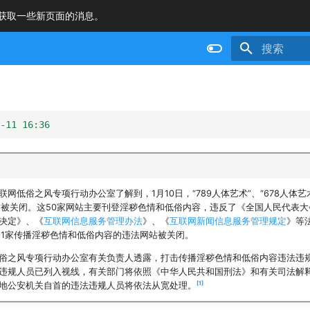
获取一些新页面的消息。
正在初始化
-11 16:36
网低俗之风专项行动办公室了解到，1月10日，“789人体艺术”、“678人体艺术
站被关闭。这50家网站主要刊登淫秽色情和低俗内容，违反了《全国人民代表
决定》、《
互联网信息服务管理办法
》、《
互联网新闻信息服务管理规定
》等
91家传播淫秽色情和低俗内容的违法网站被关闭。
俗之风专项行动办公室有关负责人透露，打击传播淫秽色情和低俗内容违法违
违规人员已列入视线，有关部门将依照《中华人民共和国刑法》和有关司法解
1
地公安机关自首的违法违规人员将依法从宽处理。