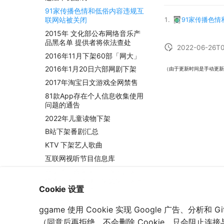
91家传播色情和低俗内容违规互
联网站被关闭
91家传播色
2015年 文化部公布网络音乐产
品黑名单 提供者将依法查处
2022-06-26T0
2016年11月下架60部「网大」
2016年1月20日六部网剧下架
（由于更新时间是手动更新
2017年淘宝日文游戏全网禁售
81款App存在个人信息收集使用
问题的通告
2022年儿童读物下架
B站下架番剧汇总
KTV 下架艺人歌曲
互联网视听节目信息库
全渠道封杀有政治问题的艺人
绝不为违法违规、失德失范人员
Cookie 设置
提供舞台和平台
江苏重拳整治网络生态，依法关
ggame 使用 Cookie 实现 Google 广告、分析
闭464家违法违规网站平台
（同意后再拒绝，不会删除 Cookie，只会阻止连接与运