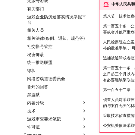
无版号游戏
中华人民共和
有关部门
第八节 技术侦查
游戏企业防沉迷落实情况举报平
台
第一百五十条 公
相关人员
罪或者其他严重危
相关法律(条例、通知、规范等)
人民检察院在立案
社交帐号管控
格的批准手续， 
秘密屏蔽
追捕被通缉或者批
统一推送联盟
第一百五十一条 
绿坝
之日起三个月以内
网络游戏道德委员会
有必要继续采取技
鲁炜的回答
第一百五十二条 
黑监狱
侦查人员对采取技
内容分级
的与案件无关的材
技术
采取技术侦查措施
游戏审查要求笔记
公安机关依法采取
许可证
Company