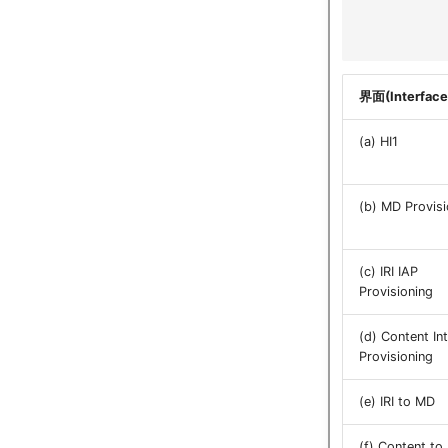
             
             
             
界面(Interface
(a) HI1
(b) MD Provisi
(c) IRI IAP
Provisioning
(d) Content In
Provisioning
(e) IRI to MD
(f) Content to