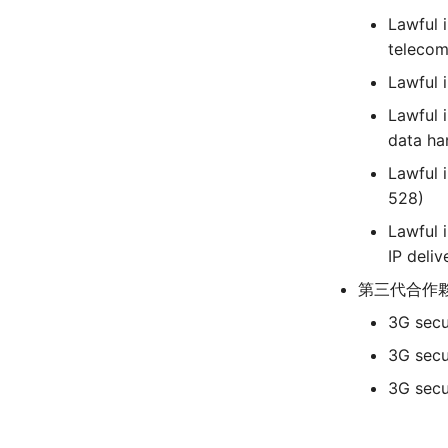
Lawful i
Lawful 
Lawful i
Lawful 
528)
Lawful i
第三代合作夥
3G secu
3G secur
3G secu