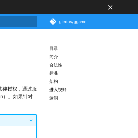
gledos/ggame
搜索引擎
目录
简介
合法性
标准
架构
法律授权，通过服
进入视野
ion）。如果针对
漏洞