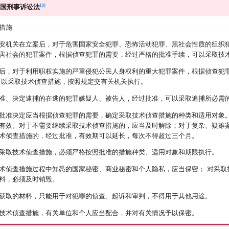
3
国刑事诉讼法
措施
安机关在立案后，对于危害国家安全犯罪、恐怖活动犯罪、黑社会性质的组织犯
害社会的犯罪案件，根据侦查犯罪的需要，经过严格的批准手续，可以采取技
后，对于利用职权实施的严重侵犯公民人身权利的重大犯罪案件，根据侦查犯
可以采取技术侦查措施，按照规定交有关机关执行。
准、决定逮捕的在逃的犯罪嫌疑人、被告人，经过批准，可以采取追捕所必需
批准决定应当根据侦查犯罪的需要，确定采取技术侦查措施的种类和适用对象。
有效。对于不需要继续采取技术侦查措施的，应当及时解除；对于复杂、疑难案
术侦查措施的，经过批准，有效期可以延长，每次不得超过三个月。
采取技术侦查措施，必须严格按照批准的措施种类、适用对象和期限执行。
术侦查措施过程中知悉的国家秘密、商业秘密和个人隐私，应当保密； 对采取
料，必须及时销毁。
获取的材料，只能用于对犯罪的侦查、起诉和审判，不得用于其他用途。
技术侦查措施，有关单位和个人应当配合，并对有关情况予以保密。