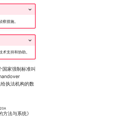
侦察措施。
技术支持和协助。
个国家强制标准叫
andover
提供给执法机构的数
20A
信的方法与系统
》