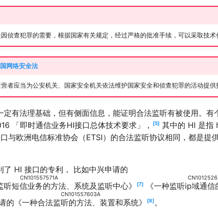
关因侦查犯罪的需要，根据国家有关规定，经过严格的批准手续，可以采取技术
国网络安全法
运营者应当为公安机关、国家安全机关依法维护国家安全和侦查犯罪的活动提供
一定有法理基础，但有侧面信息，能证明合法监听有被使用。有
3-2016 「即时通信业务HI接口总体技术要求」，
5
其中的 HI 是指 h
e。 该接口与欧洲电信标准协会（ETSI）的合法监听协议相同，都是
了 HI 接口的专利， 比如中兴申请的
CN101557571A
CN1012526
监听短信业务的方法、系统及监听中心
》
7
《
一种监听ip域通
CN101557603A
申请的《
一种合法监听的方法、装置和系统
》
8
。