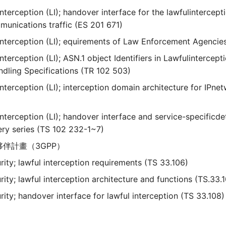
nterception (LI); handover interface for the lawfulintercept
telecommunications traffic (ES 201 671)
interception (LI); equirements of Law Enforcement Agencies
nterception (LI); ASN.1 object Identifiers in Lawfulintercept
data handling Specifications (TR 102 503)
interception (LI); interception domain architecture for IPne
nterception (LI); handover interface and service-specificde
IP delivery series (TS 102 232-1~7)
伴計畫（3GPP）
rity; lawful interception requirements (TS 33.106)
ity; lawful interception architecture and functions (TS.33.
rity; handover interface for lawful interception (TS 33.108)