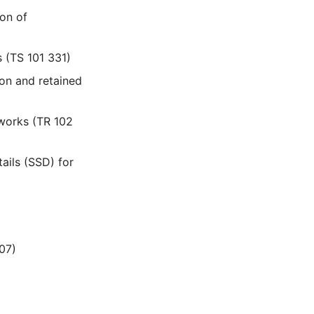
ion of
 (TS 101 331)
ion and retained
tworks (TR 102
tails (SSD) for
107)