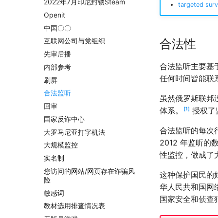
2022年7月印尼封锁Steam
targeted surv
Openit
中国〇〇
合法性
互联网公司与党组织
先审后播
合法监听主要基
内部参考
任何时间皆能联
刷屏
合法监听
虽然俄罗斯联邦
回审
体系。
1
授权了
国家反诈中心
合法监听的每次
大罗马尼亚打字机法
2012 年监听的
大规模监控
性监控，做成了
实名制
您访问的网站/网页存在诈骗风
这种保护国民的
险
华人民共和国网
敏感词
国家安全和侦查
教材选用排查情况表