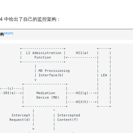
924 中给出了自己的监控架构：
10
11
构
          +--------------------+               +-----+

          |  LI Administration |     HI1(a)    |     |

          |      Function      |<--------------|     |

          +--------------------+               |     |

                 |                             |     |

                 | MD Provisioning             |     |

                 | Interface(b)                | LEA |

                 v                             |     |

           +--------------------+              |     |

<---(c)----|                    |              |     |

--IRI(e)-->|      Mediation     |----HI2(g)--->|     |

           |      Device (MD)   |              |     |

           |                    |----HI3(h)--->|     |

           +--------------------+              +-----+

                |         ^

      Intercept |         | Intercepted

     Request(d) |         | Content(f)

                |         |

                v         |
