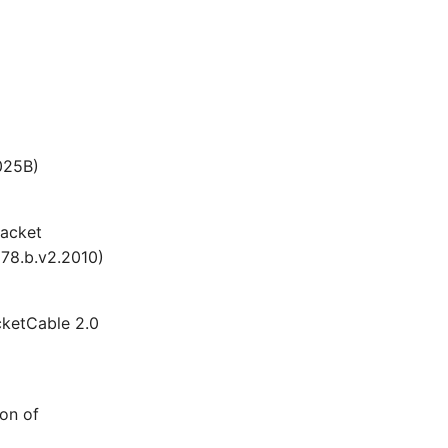
025B)
packet
-1000678.b.v2.2010)
acketCable 2.0
ion of