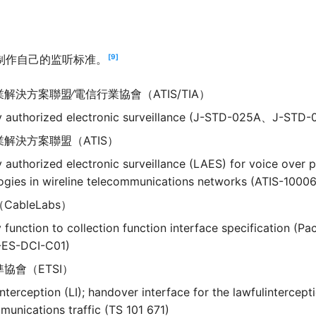
制作自己的监听标准。
9
解決方案聯盟∕電信行業協會（ATIS/TIA）
y authorized electronic surveillance (J-STD-025A、J-STD-
解決方案聯盟（ATIS）
y authorized electronic surveillance (LAES) for voice over 
technologies in wireline telecommunications networks (ATIS
ableLabs）
 function to collection function interface specification (P
-ES-DCI-C01)
協會（ETSI）
nterception (LI); handover interface for the lawfulintercept
telecommunications traffic (TS 101 671)