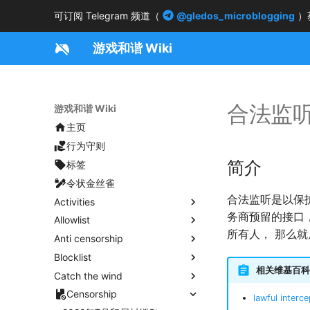
可订阅 Telegram 频道（
@gledos_microblogging
）
游戏和谐 Wiki
合法监
游戏和谐 Wiki
主页
行为守则
简介
标签
令状金丝雀
合法监听是以保
Activities
务商预留的接口， 
Allowlist
所有人， 那么
Anti censorship
Blocklist
相关维基百科
Catch the wind
Censorship
lawful interce