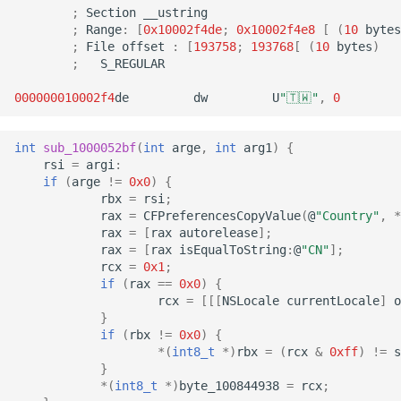
;
Section
__ustring
;
Range
:
[
0x10002f4de
;
0x10002f4e8
[
(
10
bytes
;
File
offset
:
[
193758
;
193768
[
(
10
bytes
)
;
S_REGULAR
000000010002f
4
de
dw
U
"🇹🇼"
,
0
int
sub_1000052bf
(
int
arge
,
int
arg1
)
{
rsi
=
argi
:
if
(
arge
!=
0x0
)
{
rbx
=
rsi
;
rax
=
CFPreferencesCopyValue
(
@
"Country"
,
*
rax
=
[
rax
autorelease
];
rax
=
[
rax
isEqualToString
:
@
"CN"
];
rcx
=
0x1
;
if
(
rax
==
0x0
)
{
rcx
=
[[[
NSLocale
currentLocale
]
o
}
if
(
rbx
!=
0x0
)
{
*
(
int8_t
*
)
rbx
=
(
rcx
&
0xff
)
!=
s
}
*
(
int8_t
*
)
byte_100844938
=
rcx
;