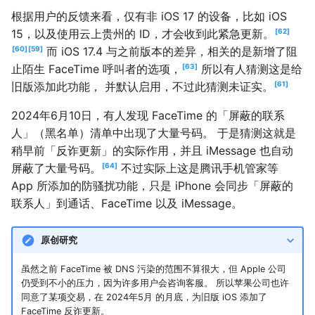
根据用户的反馈来看，仅有非 iOS 17 的设备，比如 iOS
15，以及使用云上贵州的 ID，才会收到此紧急更新。
62
60
59
而 iOS 17.4 与之前版本的差异，相关的是新增了阻
止陌生 FaceTime 呼叫者的选项，
63
所以有人猜测这是给
旧版添加此功能， 并默认启用，不过此猜测未证实。
61
2024年6月10日，有人发现 FaceTime 的「屏蔽的联系
人」（黑名单）清单中出现了大量号码。 于是猜测这就是
稍早前「反诈更新」的实际作用，并且 iMessage 也自动
屏蔽了大量号码。
64
不过实际上这是腾讯手机管家等
App 所添加的防骚扰功能，只是 iPhone 会同步「屏蔽的
联系人」到通话、FaceTime 以及 iMessage。
原创研究
虽然之前 FaceTime 被 DNS 污染的范围不算很大，但 Apple 公司
仍受到不小的压力，因为许多用户会咨询客服。 所以苹果公司也许
同意了某项交易，在 2024年5月 的月底，为旧版 iOS 添加了
FaceTime 反诈更新。