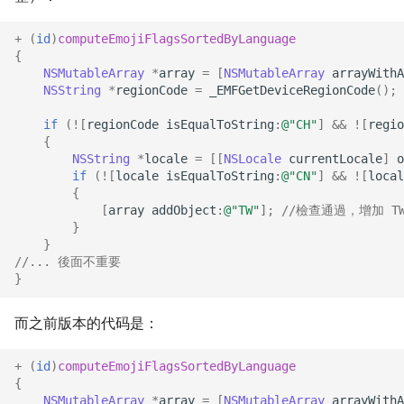
+
(
id
)
computeEmojiFlagsSortedByLanguage
{
NSMutableArray
*
array
=
[
NSMutableArray
arrayWithA
NSString
*
regionCode
=
_EMFGetDeviceRegionCode
();
if
(
!
[
regionCode
isEqualToString
:
@"CH"
]
&&
!
[
regio
{
NSString
*
locale
=
[[
NSLocale
currentLocale
]
o
if
(
!
[
locale
isEqualToString
:
@"CN"
]
&&
!
[
local
{
[
array
addObject
:
@"TW"
];
//檢查通過，增加 T
}
}
//... 後面不重要
}
而之前版本的代码是：
+
(
id
)
computeEmojiFlagsSortedByLanguage
{
NSMutableArray
*
array
=
[
NSMutableArray
arrayWithA