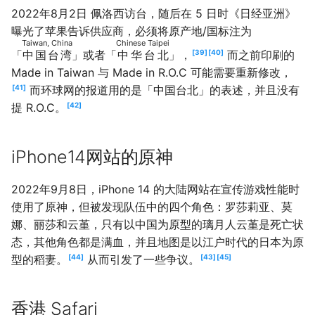
2022年8月2日 佩洛西访台，随后在 5 日时《日经亚洲》
曝光了苹果告诉供应商，必须将原产地/国标注为
Taiwan, China
Chinese Taipei
「
中国台湾
」或者「
中华台北
」，
39
40
而之前印刷的
Made in Taiwan 与 Made in R.O.C 可能需要重新修改，
41
而环球网的报道用的是「中国台北」的表述，并且没有
提 R.O.C。
42
iPhone14网站的原神
2022年9月8日，iPhone 14 的大陆网站在宣传游戏性能时
使用了原神，但被发现队伍中的四个角色：罗莎莉亚、莫
娜、丽莎和云堇，只有以中国为原型的璃月人云堇是死亡状
态，其他角色都是满血，并且地图是以江户时代的日本为原
型的稻妻。
44
从而引发了一些争议。
43
45
香港 Safari