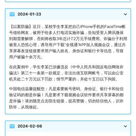
2024-01-23
【以案防骗】近日，某校学生李某把自己iPhone手机的FaceTime帐
号借给网友，被用于给多人打电话实施诈骗，告知受害人腾讯微保
到期需要解绑，否则将收取3年总计7.2万元手续费用。诈骗分子利用
被害人恐慌心理，诱导用户下载“全视通”APP加入视频会议，通过共
享屏幕发送链接要求用户输入姓名、身份证和银行卡等信息，导致
用户被骗十余万元。
在此案例中，学生李某已涉嫌违反《中华人民共和国反电信网络诈
骗法》第三十一条第一款规定，非法出借互联网帐号，可以由公安
机关处二十万元以下罚款；情节严重的，并处十五日以下拘留。
中国电信温馨提醒您：凡是索要账号密码、身份证、银行卡和短信
验证码的都是诈骗！凡是要求下载视频会议软件要求共享屏幕的都
是诈骗！请勿随意点击陌生链接，提高警惕，切勿轻信他人，识诈
防诈，从我做起。
2024-02-06