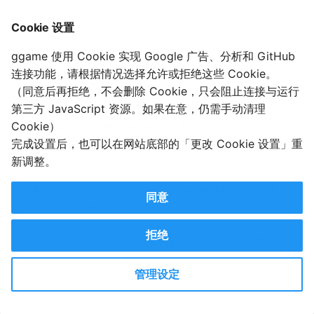
似电信网络诈骗行为，请拨打10000进行举报，专人在线、快速处
置、快速反馈！举报诈骗，就打10000号！
Cookie 设置
ggame 使用 Cookie 实现 Google 广告、分析和 GitHub
设计上的隔离
连接功能，请根据情况选择允许或拒绝这些 Cookie。
（同意后再拒绝，不会删除 Cookie，只会阻止连接与运行
GreatFire 于 2013 年开始监控 Apple 的审查制度。2019
第三方 JavaScript 资源。如果在意，仍需手动清理
年，它启动了 AppleCensorship 项目以及 App Store
Cookie）
Monitor (ASM)， 以跟踪在 App Store 中不可用的 iOS
完成设置后，也可以在网站底部的「更改 Cookie 设置」重
App。
新调整。
2024年6月20日，AppleCensorship 与 ARTICLE 19
同意
ASIA 合作，发布了报告： "
Isolation by Design:
Censorship in Apple’s App Store in China and Human
拒绝
Rights Implications.
" （设计上的隔离：苹果应用商店在中
国的审查制度及其对人权的影响）。
管理设定