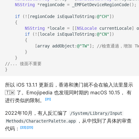
NSString
*
regionCode
=
_EMFGetDeviceRegionCode
();
if
(
!
[
regionCode
isEqualToString
:
@"CH"
])
{
NSString
*
locale
=
[[
NSLocale
currentLocale
]
o
if
(
!
[
locale
isEqualToString
:
@"CN"
])
{
[
array
addObject
:
@"TW"
];
//檢查通過，增加 T
}
}
//... 後面不重要
}
所以 iOS 13.1.1 更新后，香港和澳门就不会在输入法里显示
🇹🇼 了。Emojipedia 也发现同时期的 macOS 10.15， 有
进行类似的限制。
21
2022年10月，有人反汇编了
/System/Library/Input
，从中找到了具体的审查
Methods/CharacterPalette.app
代码：
22
23