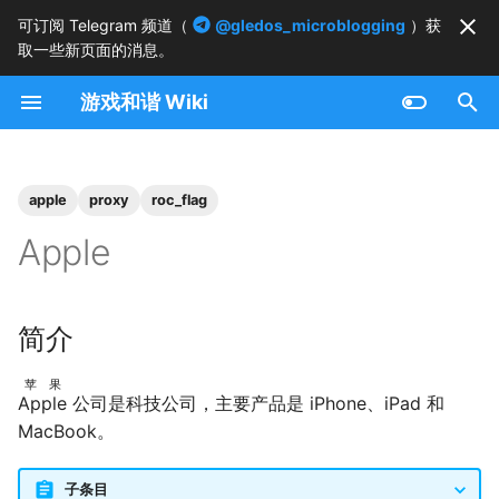
可订阅 Telegram 频道（
@gledos_microblogging
）获
取一些新页面的消息。
正
游戏和谐 Wiki
在
初
始
apple
proxy
roc_flag
化
Apple
搜
索
简介
引
苹果
擎
Apple
公司是科技公司，主要产品是 iPhone、iPad 和
MacBook。
子条目