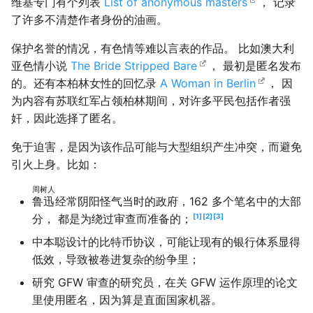
维基专门有个列表
List of anonymous masters
， 记录
了许多不清楚作者身份的油画。
保护名誉的情况，有色情等难以言表的作品。 比如澳大利
亚色情小说
The Bride Stripped Bare
， 最初是匿名发布
的。还有本柏林女性的回忆录
A Woman in Berlin
， 因
为内容有苏联红军占领柏林期间，对许多平民包括作者强
奸，因此选择了匿名。
免于迫害，是因为该作品可能与大型组织产生冲突，而避免
引火上身。比如：
周树人
鲁迅
经常阴阳怪气当时的政府，162 多个笔名中的大部
分， 都是为绕过审查而准备的；
1
2
3
中本聪设计的比特币协议，可能让现有的银行体系显得
低效，导致被卷进复杂的纷争里；
研究 GFW 审查的研究员，在关 GFW 运作原理的论文
里使用匿名，因为算是直面国家机器。