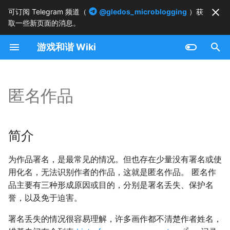
可订阅 Telegram 频道（
@gledos_microblogging
）获
取一些新页面的消息。
正
游戏和谐 Wiki
在
简介
初
始
匿名作品
化
搜
简介
索
为作品署名，是最常见的情况。但也存在少量没有署名或使
引
用化名，无法识别作者的作品，这就是匿名作品。 匿名作
擎
品主要有三种形成原因或目的，分别是署名丢失、保护名
誉，以及免于迫害。
署名丢失的情况很容易理解，许多画作都不清楚作者姓名，