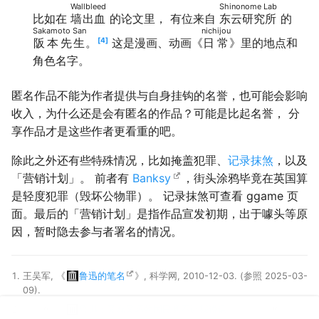
Wallbleed
Shinonome Lab
比如在
墙出血
的论文里， 有位来自
东云研究所
的
Sakamoto San
nichijou
阪本先生
。
4
这是漫画、动画《
日常
》里的地点和
角色名字。
匿名作品不能为作者提供与自身挂钩的名誉，也可能会影响
收入，为什么还是会有匿名的作品？可能是比起名誉， 分
享作品才是这些作者更看重的吧。
除此之外还有些特殊情况，比如掩盖犯罪、
记录抹煞
，以及
「营销计划」。 前者有
Banksy
，街头涂鸦毕竟在英国算
是轻度犯罪（毁坏公物罪）。 记录抹煞可查看 ggame 页
面。最后的「营销计划」是指作品宣发初期，出于噱头等原
因，暂时隐去参与者署名的情况。
王吴军, 《
鲁迅的笔名
》, 科学网, 2010-12-03. (参照 2025-03-
09).
激流网, 《
鲁迅：又蠢又坏的国民党不让我说话
》, 激流网,