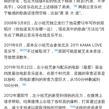
辑的全名，也在大陆版8首的情况下移除了两首(代表、不孕
5
高手)，QQ音乐在此之上还移除了弟弟。
网易云音乐对
于敏感的歌曲还使用空格，比如"黄 泉 大 道"。
2008年3月8日，左小祖咒独立发行了他花费12年写作的双
唱片《你知道东方在哪一边》，现在其中的歌曲"方法论"消
失在了网易云音乐等在线音乐平台。
2011年6月，原本左小祖咒会参加北京 2011 KAMA LOVE
6
7
8
音乐节，
不过被取消了，
原因可能是被艾未未牵连，
导致禁演数年。
2011年10月22日，左小祖咒参与配乐的电影《最爱》获金
鸡奖最佳电影音乐提名。在那个时代里，音频的审查还算是
比较松，而电影遭到的审查力度巨大，从150分钟删减到
9
100分钟。
2012年重阳节，左小祖咒的家受到强拆的压力，在微博上
请求帮助。结果微博上出现了假邻居的爆料，打算通过泼脏
10
水，减少支持者以获取强拆的可能性。
这样的造谣者至