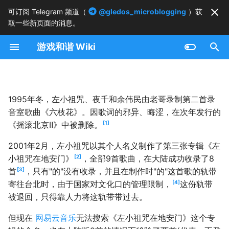
可订阅 Telegram 频道（
@gledos_microblogging
）获
取一些新页面的消息。
正
游戏和谐 Wiki
在
初
始
1995年冬，左小祖咒、夜千和余伟民由老哥录制第二首录
化
音室歌曲《六枝花》。因歌词的邪异、晦涩，在次年发行的
1
《摇滚北京Ⅱ》中被删除。
搜
索
2001年2月，左小祖咒以其个人名义制作了第三张专辑《左
2
小祖咒在地安门》
，全部9首歌曲，在大陆成功收录了8
引
3
首
，只有"的"没有收录，并且在制作时"的"这首歌的轨带
擎
4
寄往台北时，由于国家对文化口的管理限制，
这份轨带
被退回，只得靠人力将这轨带带过去。
但现在
网易云音乐
无法搜索《左小祖咒在地安门》这个专