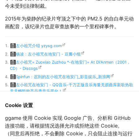
今未受到法律制裁。
2015年为柴静的纪录片穹顶之下中的 PM2.5 的自白单元动
画配音，该纪录片也是审查故事的一个里程碑事件。
左小祖咒介绍 yzysg.com
杨波：左小祖咒在地安门 - 豆瓣小组
左小祖咒= Zuoxiao Zuzhou *-在地安门= At Di'Anmen（2001，
CD）- Discogs
Spinfun：迟到的左小祖咒在地安门_影音娱乐_新浪网
左小祖咒在地安门 - QQ音乐-千万正版音乐海量无损曲库新歌热歌
天天畅听的高品质音乐平台！
KAMA爱北京音乐节_订票_大麦网 KAMA LOVE 2011北京音乐节_
Cookie 设置
门票_北京音乐节门票预订
LOVE音乐节：全球大牌的夏日趴梯_影音娱乐_新浪网
ggame 使用 Cookie 实现 Google 广告、分析和 GitHub
请问6.5在奥体的演出是不是没了？什么情况? （豆瓣音乐人）
连接功能，请根据情况选择允许或拒绝这些 Cookie。
（同意后再拒绝，不会删除 Cookie，只会阻止连接与运行
评论：左小祖咒《最爱》 魔术时代的悲歌_影音娱乐_新浪网