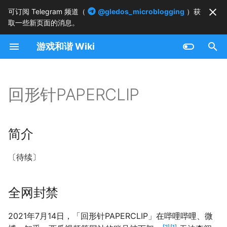
可订阅 Telegram 频道（
@gledos_microblogging
）获
取一些新页面的消息。
正
游戏和谐 Wiki
在
简介
初
始
回形针PAPERCLIP
全网封禁
化
搜
简介
索
〔待续〕
引
擎
全网封禁
2021年7月14日，「回形针PAPERCLIP」在哔哩哔哩、微
2
1