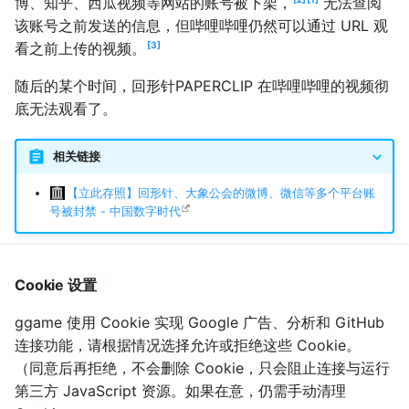
博、知乎、西瓜视频等网站的账号被下架，
无法查阅
该账号之前发送的信息，但哔哩哔哩仍然可以通过 URL 观
3
看之前上传的视频。
随后的某个时间，回形针PAPERCLIP 在哔哩哔哩的视频彻
底无法观看了。
相关链接
【立此存照】回形针、大象公会的微博、微信等多个平台账
号被封禁 - 中国数字时代
午后狂睡, 「
回形针微博没了，知乎停用，B站也没了。黄章晋，大
Cookie 设置
象公会都没了。 ​​​​
」, 新浪微博, 2021-07-14. (参照 2023-09-28).
ggame 使用 Cookie 实现 Google 广告、分析和 GitHub
之所以使用下架一词，是因为回形针的主页无法显示任何内容，包括
连接功能，请根据情况选择允许或拒绝这些 Cookie。
但不限于头像、名称、封禁说明等等，像是直接做了一个 404 页面一
（同意后再拒绝，不会删除 Cookie，只会阻止连接与运行
样。
第三方 JavaScript 资源。如果在意，仍需手动清理
B站疑似并没完全封杀回形针 视频仍可看到
, 新浪网.