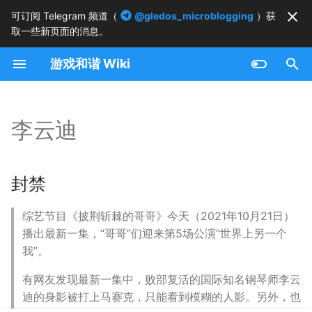
可订阅 Telegram 频道（
@gledos_microblogging
）获
取一些新页面的消息。
正
游戏和谐 Wiki
在
封禁
初
始
李云迪
化
搜
封禁
索
综艺节目《披荆斩棘的哥哥》今天（2021年10月21日）
引
播出最新一集，“哥哥”们迎来第5场公演“世界上另一个
擎
我”。
有网友发现最新一集中，败部复活的国际知名钢琴师李云
迪的身影被打上马赛克，只能看到模糊的人影。另外，也