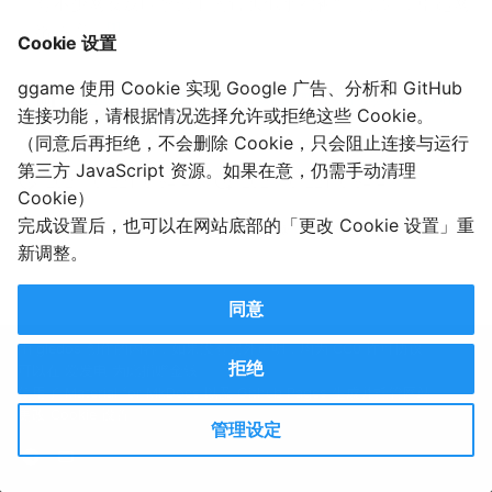
有不少网友反映李云迪的镜头似乎都被“一剪没”，引起网
1
络热议。
Cookie 设置
ggame 使用 Cookie 实现 Google 广告、分析和 GitHub
李云迪涉及违法行为？《披荆斩棘的哥哥》被打马赛克 - 8world
连接功能，请根据情况选择允许或拒绝这些 Cookie。
Entertainment Lifestyle
（同意后再拒绝，不会删除 Cookie，只会阻止连接与运行
第三方 JavaScript 资源。如果在意，仍需手动清理
2021-10-22T10:54:47
2021-10-22T10:54:47
Cookie）
完成设置后，也可以在网站底部的「更改 Cookie 设置」重
（由于更新时间是手动更新的，所以部分页面内容已更新，但忘记修改新的日期了……）
新调整。
同意
由 gledos 创作的内容，如果没有另外声明，均为 CC0 许可协议。
拒绝
可以在
爱发电
为此捐赠金钱。
使用了
Material for MkDocs
以及 Github Pages 生成并托管网站。
更改 Cookie 设置
管理设定