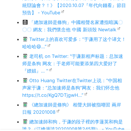
統辯論會？！》【2020.10.07『年代向錢看』節目
預告】 - YouTube
「總加速師是條狗」中國相聲名家遭指暗諷
〇
〇〇
網友：我們懷念他 中國 新頭殼 Newtalk
Twitter上的喜欢可爱多：“于谦用了这个译文！
哈哈哈😄…”
老司机 on Twitter: "于谦新相声标题：总加速
师是条狗 网友：于老师可能要添第四大爱好了
『嫖娼』… "
Otto Huang Twitter在Twitter上说：“中国相
声家于谦：“总加速师是条狗”网友：我们怀念他
https://t.co/KgQ7DTjgwH…”
《總加速師是條狗》 相聲大師被指嘲習 兩岸
日報 20201008
總加速師和狗，于谦的段子裡的李蓮英和狗是
誰？（江峰漫談20201008第245期） - YouTube