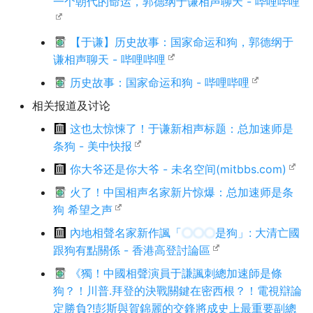
一个朝代的命运，郭德纲于谦相声聊天 - 哔哩哔哩
【于谦】历史故事：国家命运和狗，郭德纲于
谦相声聊天 - 哔哩哔哩
历史故事：国家命运和狗 - 哔哩哔哩
相关报道及讨论
这也太惊悚了！于谦新相声标题：总加速师是
条狗 - 美中快报
你大爷还是你大爷 - 未名空间(mitbbs.com)
火了！中国相声名家新片惊爆：总加速师是条
狗 希望之声
內地相聲名家新作諷「
〇〇〇
是狗」: 大清亡國
跟狗有點關係 - 香港高登討論區
《獨！中國相聲演員于謙諷刺總加速師是條
狗？！川普.拜登的決戰關鍵在密西根？！電視辯論
定勝負?!彭斯與賀錦麗的交鋒將成史上最重要副總