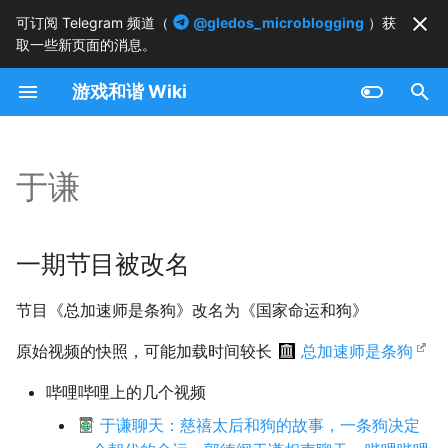
可订阅 Telegram 频道（
@gledos_microblogging
）获
取一些新页面的消息。
正
游戏和谐 Wiki
在
一期节目被改名
初
始
于谦
频道被清空
化
搜
一期节目被改名
索
节目《总加速师是条狗》改名为《国家命运和狗》
引
原始视频的快照，可能加载时间较长
总加速师是条狗
擎
哔哩哔哩上的几个视频
于谦聊天：慈禧太后和狗的故事，一条狗决定