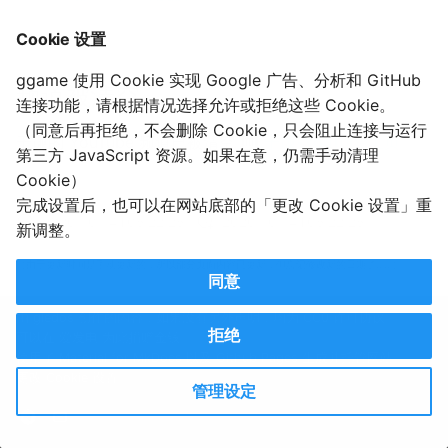
Cookie 设置
ggame 使用 Cookie 实现 Google 广告、分析和 GitHub
频道被清空
连接功能，请根据情况选择允许或拒绝这些 Cookie。
（同意后再拒绝，不会删除 Cookie，只会阻止连接与运行
于谦的 YouTube 频道已被清空
于谦-YouTube主页
第三方 JavaScript 资源。如果在意，仍需手动清理
。
Cookie）
完成设置后，也可以在网站底部的「更改 Cookie 设置」重
2020-10-14T05:22:25
2020-10-14T05:22:25
新调整。
（由于更新时间是手动更新的，所以部分页面内容已更新，但忘记修改新的日期了……）
同意
由 gledos 创作的内容，如果没有另外声明，均为 CC0 许可协议。
拒绝
可以在
爱发电
为此捐赠金钱。
使用了
Material for MkDocs
以及 Github Pages 生成并托管网站。
更改 Cookie 设置
管理设定