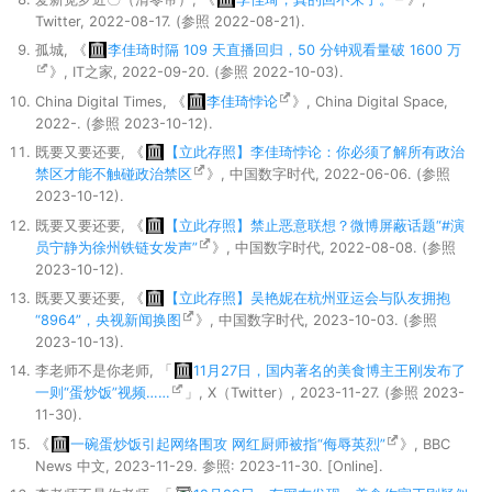
Twitter, 2022-08-17. (参照 2022-08-21).
孤城, 《
李佳琦时隔 109 天直播回归，50 分钟观看量破 1600 万
》, IT之家, 2022-09-20. (参照 2022-10-03).
China Digital Times, 《
李佳琦悖论
》, China Digital Space,
2022-. (参照 2023-10-12).
既要又要还要, 《
【立此存照】李佳琦悖论：你必须了解所有政治
禁区才能不触碰政治禁区
》, 中国数字时代, 2022-06-06. (参照
2023-10-12).
既要又要还要, 《
【立此存照】禁止恶意联想？微博屏蔽话题“#演
员宁静为徐州铁链女发声”
》, 中国数字时代, 2022-08-08. (参照
2023-10-12).
既要又要还要, 《
【立此存照】吴艳妮在杭州亚运会与队友拥抱
“8964”，央视新闻换图
》, 中国数字时代, 2023-10-03. (参照
2023-10-13).
李老师不是你老师, 「
11月27日，国内著名的美食博主王刚发布了
一则“蛋炒饭”视频……
」, X（Twitter）, 2023-11-27. (参照 2023-
11-30).
《
一碗蛋炒饭引起网络围攻 网红厨师被指“侮辱英烈”
》, BBC
News 中文, 2023-11-29. 参照: 2023-11-30. [Online].