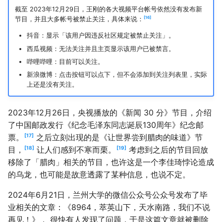
截至 2023年12月29日，王刚的各大视频平台帐号依然没有发布新
16
节目，并且大多帐号被禁止关注，具体来说：
抖音：显示「该用户因违反社区规定被禁止关注」。
西瓜视频：无法关注并且主页显示该用户已被禁言。
哔哩哔哩：目前可以关注。
新浪微博：点击按钮可以点下，但不会添加到关注列表里，实际
上还是没有关注。
2023年12月26日，央视播放的《新闻 30 分》节目，介绍
了中国邮政发行《纪念毛泽东同志诞辰130周年》纪念邮
17
票。
之后立刻出现的是《让世界尝到腊肉的味道》节
18
19
目，
让人们感到不寒而栗。
考虑到之后的节目回放
移除了「腊肉」相关的节目，也许这是一个李佳琦悖论造成
的乌龙，也可能是故意透露了某种信息，也说不定。
2024年6月21日，兰州大学的微信公众号公众号发布了毕
业相关的文章：《8964，萃英山下，天水南路，我们不说
再见！》， 很快有人发现了问题，于是这篇文章就被删除