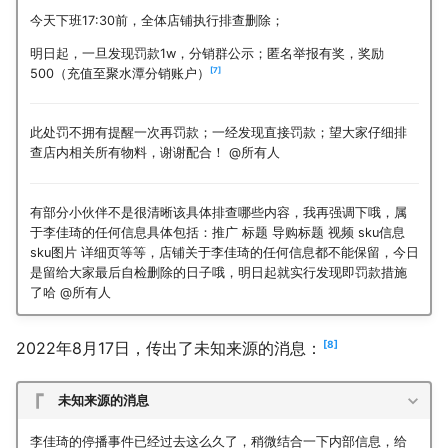
今天下班17:30前，全体店铺执行排查删除；
明日起，一旦发现罚款1w，分销群公示；匿名举报有奖，奖励
7
500（充值至聚水潭分销账户）
此处罚不拥有提醒一次再罚款；一经发现直接罚款；望大家仔细排
查店内相关所有物料，谢谢配合！ @所有人
有部分小伙伴不是很清晰该具体排查哪些内容，我再强调下哦，属
于李佳琦的任何信息具体包括：推广 标题 导购标题 视频 sku信息
sku图片 详细页等等，店铺关于李佳琦的任何信息都不能保留，今日
是留给大家最后自检删除的日子哦，明日起就实行发现即罚款措施
了哈 @所有人
8
2022年8月17日，传出了未知来源的消息：
未知来源的消息
李佳琦的停播事件已经过去这么久了，稍微结合一下内部信息，给