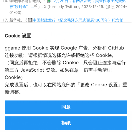
李老师不是你老师, 「
12月29日，有网友发现，美食作家王刚疑似
被“软封杀”……
」, X (formerly Twitter), 2023-12-29. (参照 2024-
01-03).
新华社, 《
中国邮政发行〈纪念毛泽东同志诞辰130周年〉纪念邮
票
》, 新华网, 2023-12-25. (参照 2024-01-02).
李老师不是你老师, 「
“真辱还要看央视” ……
」, X (formerly
Cookie 设置
Twitter), 2023-12-26. (参照 2024-01-02).
ggame 使用 Cookie 实现 Google 广告、分析和 GitHub
长平, 《
长平观察：“让世界尝到腊肉的味道”
》, DW.COM,
2023-12-29. (参照 2024-01-02).
连接功能，请根据情况选择允许或拒绝这些 Cookie。
李老师不是你老师, 「
6月21日晚，兰州大学公众号突然以“8964”
（同意后再拒绝，不会删除 Cookie，只会阻止连接与运行
为标题发布毕业典礼相关内容。 随后紧急删除。
」, X (formerly
第三方 JavaScript 资源。如果在意，仍需手动清理
Twitter), 2024-06-21. (参照 2024-06-25).
Cookie）
完成设置后，也可以在网站底部的「更改 Cookie 设置」重
2024-06-25T18:00:09
2022-06-06T12:49:44
新调整。
（由于更新时间是手动更新的，所以部分页面内容已更新，但忘记修改新的日期了……）
同意
由 gledos 创作的内容，如果没有另外声明，均为 CC0 许可协议。
拒绝
可以在
爱发电
为此捐赠金钱。
使用了
Material for MkDocs
以及 Github Pages 生成并托管网站。