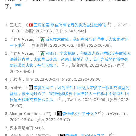
20
了。
王志安, 《
王局拍案|李佳琦悖论后的执政合法性悖论
》, (2022-
06-06). 参照: 2022-06-07. [Online Video].
李佳琦Austin, 「
后台技术故障，我们在紧急处理中，大家先稍等
一下哦
」, 新浪微博, 2022-06-03. (参照 2022-06-06).
李佳琦Austin, 「
MM们，非常抱歉，今晚因为我们内部设备故障无
法继续直播，大家早点休息，尚未上播的产品，我们之后的直播中会
陆续带给大家，辛苦大家了。
」, 新浪微博, 2022-06-03. (参照
2022-06-06).
此检查，截至 2022-06-07T15:23:20.2320+08:00 。
方舟子, 「
带货的网红，因为在6月4日这天带货了一款坦克造型的
蛋糕，被全网封杀了。我猜他和多数中国年轻人一样根本不知道6月4
日这天和坦克有什么关系。
」, Twitter, 2022-06-05. (参照 2022-
06-07).
Master-Confidence-77, 《
李佳琦发生了什么？
》, r/China_irl,
2022-06-04. (参照 2022-06-07).
聚水潭是电商 SaaS。
爱新觉罗近〇（清零帝）, 《
李佳琦，真的回不来了。
》,