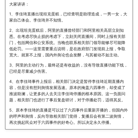
大家讲讲：
1、李佳琦直播出现坦克蛋糕，已经查明是助理造成，一男一女，大
家自己体会。李佳琦并不知情。
2、出现坦克蛋糕后，阿里的直播曾经部门和阿里相关高层立刻知
悉。在考虑尽快止损的考虑下，立刻关闭直播间，同时上报有关部
门，包括网信和公安系统。当晚也联系相关部门领导能够尽可能降
低处罚。——这里需要重点说明，是在政府部门发现前上报，争取
宽大。就算不上报，国内外舆论也会发酵，与其被动不如主动。
3、阿里的主动行为，最终还是有收益的，没有导致直播功能下线，
已经是尽量减少伤害。
4、在李佳琦事件上报后，相关部门决定是暂停李佳琦近期直播内
容，但是没有想到舆情发展迅速。原本的掩盖六四事件，却变成了
推波助澜，让更多的人去关注李佳琦停播的根本原因。这一负面问
题，相关部门也进行了事后复盘研讨，对于停播处罚，适得其反。
5、原本李佳琦的直播是可以过了六四事件后重新开播的，但国内外
的呼声和舆情，反向导致相关部门觉得，复播后会有第二波舆情，
再次挑起民众对于六四事件的好奇心。所以决定永久停播。