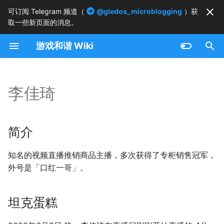
可订阅 Telegram 频道（
@gledos_microblogging
）获
取一些新页面的消息。
正
游戏和谐 Wiki
在
简介
初
始
李佳琦
坦克蛋糕
化
不可靠的信息
搜
简介
重返直播
索
知名的视频直播推销商品主播，多次获得了专柜销售冠军，
引
李佳琦悖论
外号是「口红一哥」。
擎
坦克蛋糕