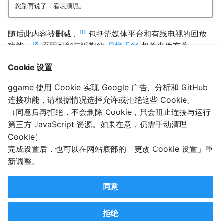
您别再说了，看表演呢。
1
随后此内容被删减，
包括流媒体平台和有线电视的回放
2
功能，
原因可能与近期的
易烊千玺
相关事件有关。
Cookie 设置
儒爷说, 《
《少年派2》台词再现考编争议，而导演儿子和易烊千玺
ggame 使用 Cookie 实现 Google 广告、分析和 GitHub
一起被国家话剧院录取
》, 知乎, 2022-07-22. (参照 2022-07-
23).
连接功能，请根据情况选择允许或拒绝这些 Cookie。
恰似一缕微光biubiubiu, 《
妈妈已经给你找好人了，你直接就进
（同意后再拒绝，不会删除 Cookie，只会阻止连接与运行
【话剧院】--出自少年派2台词
》, 哔哩哔哩, 2022-07-21. (参照
第三方 JavaScript 资源。如果在意，仍需手动清理
2022-07-23).
Cookie）
完成设置后，也可以在网站底部的「更改 Cookie 设置」重
2022-07-23T20:56:09
2022-07-23T20:56:09
新调整。
（由于更新时间是手动更新的，所以部分页面内容已更新，但忘记修改新的日期了……）
同意
由 gledos 创作的内容，如果没有另外声明，均为 CC0 许可协议。
拒绝
可以在
爱发电
为此捐赠金钱。