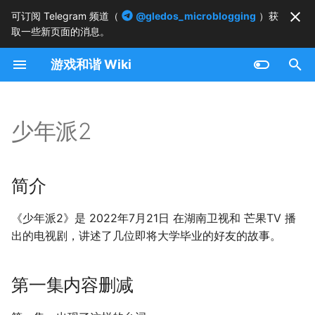
可订阅 Telegram 频道（
@gledos_microblogging
）获
取一些新页面的消息。
正
游戏和谐 Wiki
在
简介
初
始
少年派2
第一集内容删减
化
搜
简介
索
《少年派2》是 2022年7月21日 在湖南卫视和 芒果TV 播
引
出的电视剧，讲述了几位即将大学毕业的好友的故事。
擎
第一集内容删减